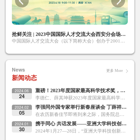
圳论坛·国际科技创新城市峰会
抢鲜关注 | 2023中国国际人才交流大会西安分会场大幕即开！
中国国际人才交流大会（以下简称大会）创办于2001年，是中国目前唯一面向国际科技创新和国际人才交流资源的国家级、国际化、综合性展洽活动，每年均吸引上万名优秀海内外高层次人才参会，迄今已成功举办二十届。根据大会组委会安排，第二十一届大会定于2023年4月15日至16日在深圳举办。
News
更多 More
新闻动态
2024.06
重磅！2023年度国家最高科学技术奖，揭晓！
24
李德仁、薛其坤获2023年度国家最高科学技术奖
2024.02
李强同外国专家举行新春座谈会 丁薛祥出席
05
在农历新春佳节即将到来之际，国务院总理李强2月4日下午在人民大会堂亲切会见获得2023年度中国政府友谊奖和在华工作的外国专家代表，并同他们座谈交流。
2024.01
携手同心 共话发展——亚洲大学科技创新论坛成功举办
30
2024年1月27—28日，“亚洲大学科技创新论坛” 在中国香港成功举办。本次论坛由中国国际人才交流协会（CAIEP）与日本科学技术振兴机构（JST）联合主办。来自中国（包括香港、澳门地区）的11所大学、日本的10所大学以及亚洲其他7个国家的8所大学的29位校长（副校长）齐聚一堂，共同探讨亚洲大学在教育、科技和人才领域深化友好合作的美好前景。