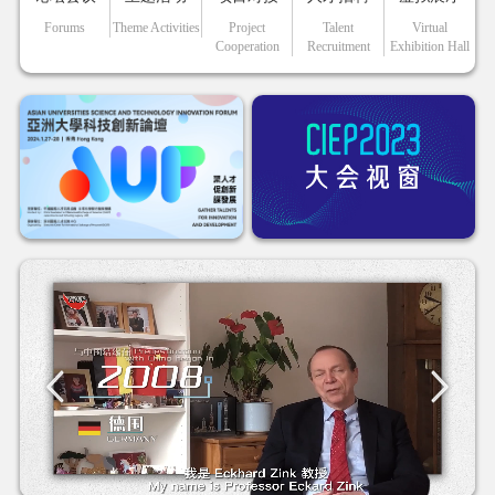
Forums
Theme Activities
Project
Talent
Virtual
Cooperation
Recruitment
Exhibition Hall