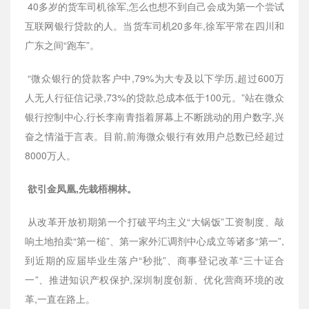
40多岁的货车司机徐军,怎么也想不到自己会成为第一个尝试
互联网银行贷款的人。当货车司机20多年,徐军平常在四川和
广东之间“跑车”。
“微众银行的贷款客户中,79%为大专及以下学历,超过600万
人无人行征信记录,73%的贷款总成本低于100元。”站在微众
银行控制中心,行长李南青指着屏幕上不断跳动的用户数字,兴
奋之情溢于言表。目前,前海微众银行有效用户总数已经超过
8000万人。
欲引金凤凰,先栽梧桐林。
从改革开放初期第一个打破平均主义“大锅饭”工资制度、敲
响土地拍卖“第一槌”、第一家外汇调剂中心成立等诸多“第一”,
到近期的应届毕业生落户“秒批”、商事登记改革“三十证合
一”、推进知识产权保护,深圳制度创新、优化营商环境的改
革,一直在路上。