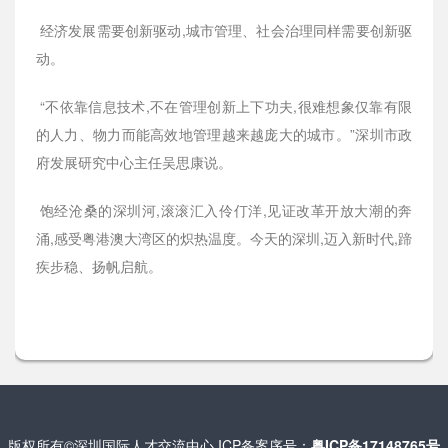
经济发展需要创新驱动,城市管理、社会治理同样需要创新驱
动。
“不依靠信息技术,不在管理创新上下功夫,很难想象仅靠有限
的人力、物力而能高效地管理越来越庞大的城市。”深圳市政
府发展研究中心主任吴思康说。
饱经沧桑的深圳河,滚滚汇入伶仃洋,见证改革开放大潮的奔
涌,感受粤港澳大湾区的炽热温度。今天的深圳,迈入新时代,蹄
疾步稳、扬帆启航。
版权所有©深圳国际人才交流中心 ICP备案序号：
粤ICP备17148765号