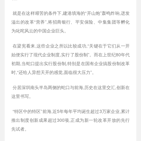
就是在这样艰苦的条件下,建港填海的“开山炮”轰鸣炸响,迸发
溢出的改革“营养”,将招商银行、平安保险、中集集团等孵化
为叱咤风云的中国企业巨头。
在梁宪看来,这些企业之所以比较成功,“关键在于它们从一开
始便实行了现代企业制度,实行了股份制”。而在上世纪80年代
初期,当蛇口提出实行股份制,特别是在国有企业搞股份制改革
时,“还给人异想天开的感觉,面临很大压力”。
分居深圳南头半岛两侧的蛇口与前海,历史在这里交汇,创新在
这里书写。
“特区中的特区”前海,近5年每年平均诞生超过3万家企业,累计
推出制度创新成果超过300项,正成为新一轮改革开放的先行
先试者。