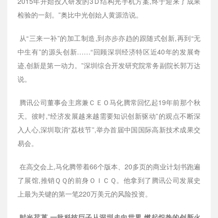
2015年开始投入研发的3Ｄ结构光手机方案,终于迎来了成果
检验的一刻。”奥比中光创始人黄源浩说。
从“三来一补”的加工制造,到亦步亦趋的跟随式创新,再到“无
中生有”的源头创新……“回顾深圳经济特区近40年的发展奇
迹,创新是第一动力。”深圳综合开发研究院常务副院长郭万达
说。
腾讯公司董事会主席兼ＣＥＯ马化腾常回忆起19年前那个秋
天。彼时,“经济发展越来越需要知识创新驱动”的观点不断深
入人心,深圳取消“荔枝节”,举办首届中国国际高新技术成果交
易会。
在高交会上,马化腾带着66个版本、20多页的商业计划书跑遍
了展馆,推销ＱＱ的前身ＯＩＣＱ。他拿到了腾讯公司发展史
上最为关键的第一笔220万美元的风险投资。
时光荏苒,一批科技巨子从深圳走向世界,燃起炽热的创新火