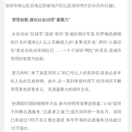
深圳市南山区后海总部基地片区以及深圳湾片区(6月20日摄)。
管理创新,催化社会治理“凝聚力”
从自动化“拉链车”连续“吞吐”形成的潮汐车道,到早晚高峰期
间只允许载有2人以上车辆驶入的“多乘员车道”,再到“人脸识
别”查处非机动车闯红灯……一个个深圳“网红”的背后,是城市
管理的智慧与创新。
曾几何时,“来了就是深圳人”的口号让人倍觉亲切,鼓励众多年
轻人在此扎根拼搏。如今,在一系列举措作用下,经济特区不断
孕育更包容更多元、充满凝聚力的城市文化。
协调组织国际植物学大会,参与光明滑坡事故救援,“Ｕ站”提供
不间断志愿服务,“志愿者之城”已成为深圳的一张名片。深圳
已有超过155万名注册志愿者,每年开展的志愿服务活动超过
12万场次。