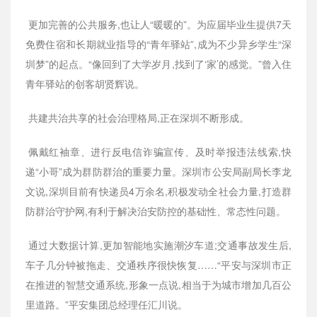
更加完善的公共服务,也让人“暖暖的”。为应届毕业生提供7天
免费住宿和长期就业指导的“青年驿站”,成为不少异乡学生“深
圳梦”的起点。“像回到了大学岁月,找到了‘家’的感觉。”曾入住
青年驿站的创客胡贤辉说。
共建共治共享的社会治理格局,正在深圳不断形成。
佩戴红袖章、进行反电信诈骗宣传、及时举报违法线索,快
递“小哥”成为群防群治的重要力量。深圳市公安局副局长李龙
文说,深圳目前有快递员4万余名,积极发动全社会力量,打造群
防群治守护网,有利于解决治安防控的基础性、常态性问题。
通过大数据计算,更加智能地实施潮汐车道;交通事故发生后,
车子几分钟被拖走、交通秩序很快恢复……“平安与深圳市正
在推进的智慧交通系统,形象一点说,相当于为城市增加几百公
里道路。”平安集团总经理任汇川说。