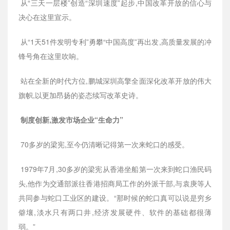
从“三天一层楼”创造“深圳速度”起步,中国改革开放的信心与
决心在这里宣示。
从“1天51件发明专利”勇攀“中国高度”再出发,高质量发展的冲
锋号角在这里吹响。
站在全新的时代方位,鹏城深圳高擎全面深化改革开放的伟大
旗帜,以更加昂扬的姿态续写改革史诗。
制度创新,激发市场企业“生命力”
70多岁的梁宪,至今仍清晰记得第一次来蛇口的感受。
1979年7月,30多岁的梁宪从香港坐船第一次来到蛇口渔民码
头,他作为交通部派往香港招商局工作的外派干部,与袁庚等人
共同参与蛇口工业区的建设。“那时候的蛇口真可以说是穷乡
僻壤,淡水只有两口井,经济发展硬件、软件的基础都很薄
弱。”