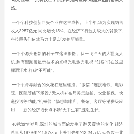
焰。
一个个科技创新巨头企业在这里成长。上半年,华为实现销售
收入3257亿元,同比增长15%。在经济下行压力较大的背景下,
科技巨头们依然马力十足,迸发创新能量。
一个个源头创新的种子在这里播撒。从一飞冲天的大疆无人
机,到有望颠覆显示技术的光峰光电激光电视,“创客”们在这里
挥洒汗水,打破“不可能”。
一个个跨界融合的火花在这里碰撞。“微信+”连接地铁、电影
院、医院等线下场景,“无人机+”布局美景航拍、农业植保、快
递投送等功能,“机械臂+”畅想咖啡店、餐馆、客厅等消费级应
用……新的经济增长点不断“无中生有”,蓬勃生长。
40载激情岁月,深圳的城市面貌发生了翻天覆地的变化,经济
总量从1979年的1.97亿元上升到去年的2.24万亿元,仅次于北