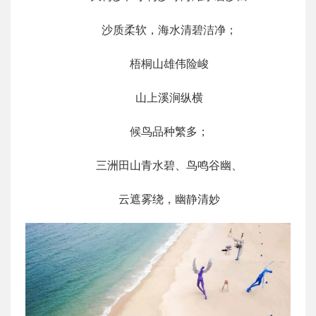
沙质柔软，海水清碧洁净；
梧桐山雄伟险峻
山上溪涧纵横
候鸟品种繁多；
三洲田山青水碧、鸟鸣谷幽、
云遮雾绕，幽静清妙