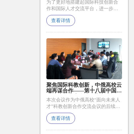
为了更好地搭建起国际科技创新合
作和国际人才交流平台，进一步将
大会办出实效、突出新意。大会组
查看详情
委会计划在现有传统板块、活动的
基础上，向社会征集大会策划方
案。
聚焦国际科教创新，中俄高校云
端再谋合作——第十八届中国国
际人才交流大会俄罗斯主宾国活
本次会议作为中俄高校“面向未来人
动精彩不断
才”科教创新合作交流会议的后续活
动，积极推动了中俄高校的深入合
查看详情
作与对接。