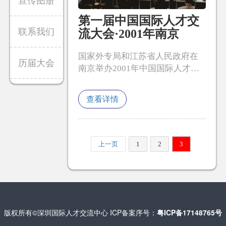
宣传图册
第一届中国国际人才交
联系我们
流大会·2001年南京
国家外专局和江苏省人民政府在
历届大会
南京举办2001年中国国际人才交
流暨项目洽谈会。来自20多个国
家的200多家专家组织、人才交流
查看详情
公司、境外及港澳地区培训机构
和国内有关单位的2000多名中外
代表参会，近200家国 (境）外机
构获国家外专局资格认定，达成
上一页
1
2
3
合作意向约4000项。
版权所有©深圳国际人才交流中心 ICP备案序号：
粤ICP备17148765号