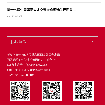
第
十七届中国国际人才交流大会预选供应商公开遴选启事
2019-03-05
版权所有©中华人民共和国国家外国专家局
网站管理：科学技术部国外人才研究中心
ICP备案序号：京ICP备17022585
地址：北京市海淀区北蜂窝中路3号
电话：010-58882404